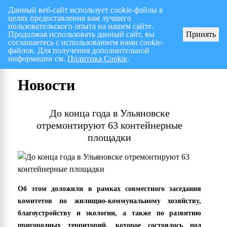
Данный веб-сайт использует cookie-файлы в
целях предоставления вам лучшего
Перспективный план работ на I полугодие 2026 г.
СПИСОК членов Общес
пользовательского опыта на нашем сайте.
Продолжая использовать данный сайт, вы
Принять
соглашаетесь с использованием нами cookie-
файлов. Для получения дополнительной
информации см.
Политика Cookie
.
Новости
До конца года в Ульяновске
отремонтируют 63 контейнерные
площадки
Об этом доложили в рамках совместного заседания
комитетов по жилищно-коммунальному хозяйству,
благоустройству и экологии, а также по развитию
пригородных территорий, которое состоялось под