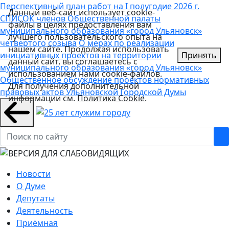
Перспективный план работ на I полугодие 2026 г.
Данный веб-сайт использует cookie-
СПИСОК членов Общественной палаты
файлы в целях предоставления вам
муниципального образования «город Ульяновск»
лучшего пользовательского опыта на
четвертого созыва
О мерах по реализации
нашем сайте. Продолжая использовать
инициативных проектов на территории
Принять
данный сайт, вы соглашаетесь с
муниципального образования «город Ульяновск»
использованием нами cookie-файлов.
Общественное обсуждение проектов нормативных
Для получения дополнительной
правовых актов Ульяновской Городской Думы
информации см.
Политика Cookie
.
Новости
О Думе
Депутаты
Деятельность
Приёмная