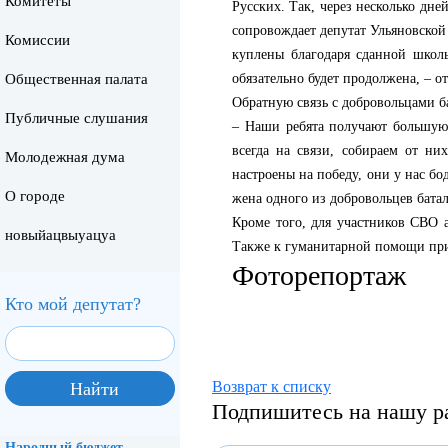
Комитеты
Русских. Так, через несколько дне
сопровождает депутат Ульяновской
Комиссии
куплены благодаря сданной школ
Общественная палата
обязательно будет продолжена, – 
Обратную связь с добровольцами 
Публичные слушания
– Наши ребята получают большую
всегда на связи, собираем от н
Молодежная дума
настроены на победу, они у нас б
О городе
жена одного из добровольцев бата
Кроме того, для участников СВО 
новыйацвыуацуа
Также к гуманитарной помощи пр
Фоторепортаж
Кто мой депутат?
Возврат к списку
Подпишитесь на нашу р
Народный бюджет