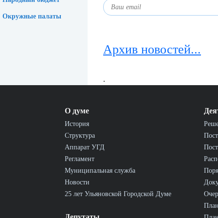
Окружные палаты
Архив новостей...
.
О думе
Дея
История
Реш
Структура
Пост
Аппарат УГД
Пост
Регламент
Расп
Муниципальная служба
Пор
Новости
Док
25 лет Ульяновской Городской Думе
Очер
План
Депутаты
План