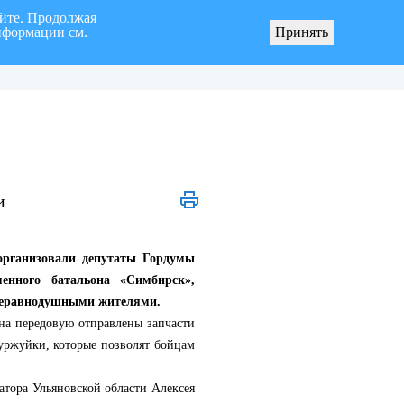
айте. Продолжая
нформации см.
Принять
я «город Ульяновск» четвертого созыва
О мерах по реализации инициативных про
и
организовали депутаты Гордумы
енного батальона «Симбирск»,
неравнодушными жителями.
на передовую отправлены запчасти
буржуйки, которые позволят бойцам
тора Ульяновской области Алексея