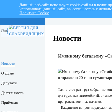
Данный веб-сайт использует cookie-файлы в целях п
использовать данный сайт, вы соглашаетесь с испол
Политика Cookie
.
Перспективный план работ на I 
Новости
Именному батальону «С
Новости
О Думе
Депутаты
Так, в этот раз груз собран по 
Деятельность
для грузовых автомобилей, зимнее
прогревать военные палатки.
Приёмная
– Ежедневно вопрос поддержки мо