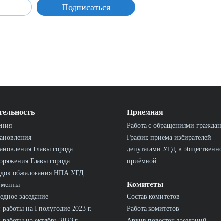
тельность
Приемная
ения
Работа с обращениями граждан
ановления
График приема избирателей
ановления Главы города
депутатами УГД в общественн
оряжения Главы города
приёмной
ядок обжалования НПА УГД
Комитеты
ументы
едное заседание
Состав комитетов
 работы на I полугодие 2023 г.
Работа комитетов
 работы на октябрь 2023 г.
Архив повесток заседаний