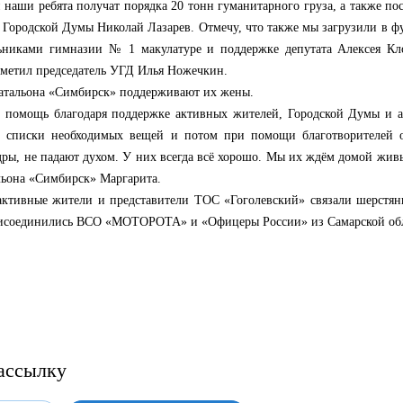
й наши ребята получат порядка 20 тонн гуманитарного груза, а также по
 Городской Думы Николай Лазарев. Отмечу, что также мы загрузили в 
ьниками гимназии № 1 макулатуре и поддержке депутата Алексея Кло
отметил председатель УГД Илья Ножечкин.
батальона «Симбирск» поддерживают их жены.
 помощь благодаря поддержке активных жителей, Городской Думы и 
их списки необходимых вещей и потом при помощи благотворителей о
одры, не падают духом. У них всегда всё хорошо. Мы их ждём домой живы
льона «Симбирск» Маргарита.
активные жители и представители ТОС «Гоголевский» связали шерстя
исоединились ВСО «МОТОРОТА» и «Офицеры России» из Самарской обл
ассылку