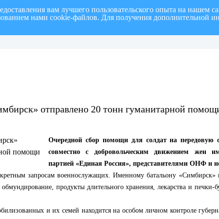
редоставления вам лучшего пользовательского опыта на нашем с
ьзованием нами cookie-файлов. Для получения дополнительной и
полугодие 2026 г.
СПИСОК членов Общественной палаты муниципального образовани
имбирск» отправлено 20 тонн гуманитарной помощ
Очередной сбор помощи для солдат на передовую 
совместно с добровольческим движением жен им
партией «Единая Россия», представителями ОНФ и 
конкретным запросам военнослужащих. Именному батальону «Симбирск» 
 обмундирование, продукты длительного хранения, лекарства и печки-
билизованных и их семей находится на особом личном контроле губерна