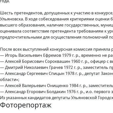
года.
Шесть претендентов, допущенных к участию в конкурсе
Ульяновска. В ходе собеседования критериями оценки б
высшего образования, наличие государственных, муниц
оценивала соответствие претендента требованиям к у
предпочтительными для осуществления полномочий по
После всех выступлений конкурсная комиссия приняла 
— Игорь Васильевич Ефремов 1979 г. р., временно не ра
— Алексей Борисович Сороквашин 1960 г. р., офицер 
— Дмитрий Николаевич Грачев 1972 г. р., заместитель 
— Александр Сергеевич Спицын 1978 г. р., депутат За
области»;
— Алексей Валерьевич Онищенко 1984 г. р., заместите
— Александр Егорович Болдакин 1976 г. р., и.о. первого
Из указанных кандидатов депутаты Ульяновской Городск
Фоторепортаж