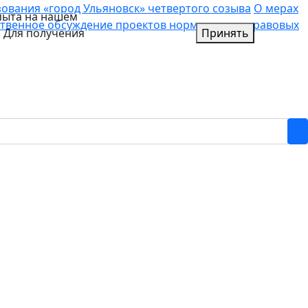
вания «город Ульяновск» четвертого созыва
О мерах
пыта на нашем
твенное обсуждение проектов нормативных правовых
. Для получения
Принять