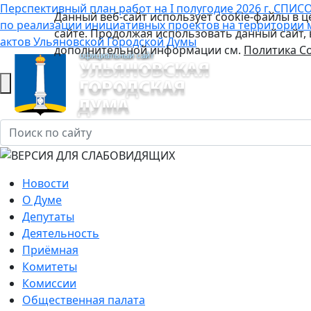
Перспективный план работ на I полугодие 2026 г.
СПИСО
Данный веб-сайт использует cookie-файлы в 
по реализации инициативных проектов на территории 
сайте. Продолжая использовать данный сайт,
актов Ульяновской Городской Думы
дополнительной информации см.
Политика Co
Новости
О Думе
Депутаты
Деятельность
Приёмная
Комитеты
Комиссии
Общественная палата