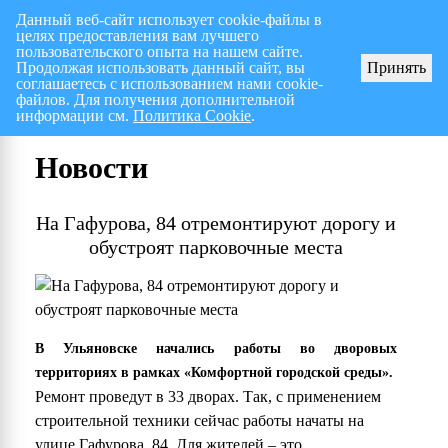
Данный веб-сайт использует cookie-файлы в
целях предоставления вам лучшего
Перспективный план работ на I полугодие 2026 г.
СПИСОК членов Общес
пользовательского опыта на нашем сайте.
Продолжая использовать данный сайт, вы
Принять
соглашаетесь с использованием нами cookie-
файлов. Для получения дополнительной
информации см.
Политика Cookie
.
Новости
На Гафурова, 84 отремонтируют дорогу и
обустроят парковочные места
В Ульяновске начались работы во дворовых
территориях в рамках «Комфортной городской среды».
Ремонт проведут в 33 дворах. Так, с применением
строительной техники сейчас работы начаты на
улице Гафурова, 84. Для жителей – это