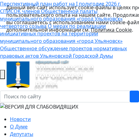
Перспективный план работ на I полугодие 2026 г.
Данный веб-сайт использует cookie-файлы в целях п
СПИСОК членов Общественной палаты
пользовательского опыта на нашем сайте. Продолжая
муниципального образования «город Ульяновск»
вы соглашаетесь с использованием нами cookie-файл
четвертого созыва
О мерах по реализации
дополнительной информации см.
Политика Cookie
.
инициативных проектов на территории
муниципального образования «город Ульяновск»
Общественное обсуждение проектов нормативных
правовых актов Ульяновской Городской Думы
Новости
О Думе
Депутаты