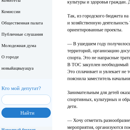
Комитеты
культуры и здоровья граждан.
Комиссии
Так, из городского бюджета на
и хозяйственную деятельность 
Общественная палата
ориентированные проекты.
Публичные слушания
— В ушедшем году получилось 
Молодежная дума
территорий, организацию досу
О городе
спорта. Это не напрасные трат
В ТОС закуплен необходимый и
новыйацвыуацуа
Это сплачивает и увлекает не 
пояснила заместитель начальн
Кто мой депутат?
Занимательным для детей оказ
спортивных, культурных и обра
дети.
— Хочу отметить разнообразие
мероприятия, организуются пое
Народный бюджет