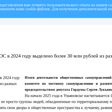
редоставления вам лучшего пользовательского опыта на нашем с
ьзованием нами cookie-файлов. Для получения дополнительной и
полугодие 2026 г.
СПИСОК членов Общественной палаты муниципального образовани
ОС в 2024 году выделено более 30 млн рублей из ра
Итоги деятельности общественных самоуправлени
комитете по местному самоуправлению и развит
председательством депутата Гордумы Сергея Лукъяно
На начало 2025 года в Ульяновске насчитывается 
 не просто группы людей, объединенные по территориальному пр
нять свои дворы и общественные пространства к лучшему, разви