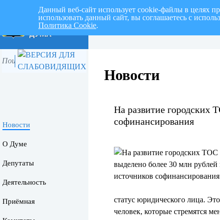
Данный веб-сайт использует cookie-файлы в целях п
использовать данный сайт, вы соглашаетесь с испол
Политика Cookie
.
Перспективный план работ на I 
Новости
На развитие городских Т
софинансирования
Новости
О Думе
Депутаты
Деятельность
статус юридического лица. Это
Приёмная
человек, которые стремятся ме