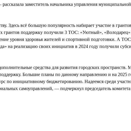
— рассказала заместитель начальника управления муниципально
ву. Здесь всё большую популярность набирает участие в гранто
их грантов поддержку получили 3 ТОС: «Уютный», «Володарец»
ние уровня здоровья жителей и спортивной подготовки. А ТОС
а» на реализацию своих инициатив в 2024 году получили субс
полнительные средства для развития городских пространств. М
поддержку. Большие планы по данному направлению и на 2025 го
урс по инициативному бюджетированию. Надеемся среди участн
риальных самоуправлений, — подчеркнул председатель комитета