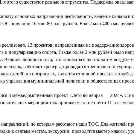
 Для этого существуют разные инструменты. Поддержка оказывает
 оплату основных направлений деятельности, ведение банковских
ТОС получили 16 млн 80 тыс. рублей. Еще 2 млн 400 тыс. рубле
реализовать 13 проектов, направленных на поддержание здоров
га и популяризацию спорта. Также более 2 млн рублей было нап
ы. Ведь мы добились того, что заниматься на открытом воздухе у 
нвентарь, работают тренеры, проводятся тренировки и турнир
только детей, но и взрослых, является отличной профилактикой 
ика управления муниципальной политики и общественных проек
ался и межведомственный проект «Лето во дворах — 2024». С ию
зовательных мероприятиях приняло участие почти 11 тыс. челов
 направлений, по которым работают наши ТОС. Для жителей пр
здки к святым местам, экскурсии, проводятся мастер-классы, у