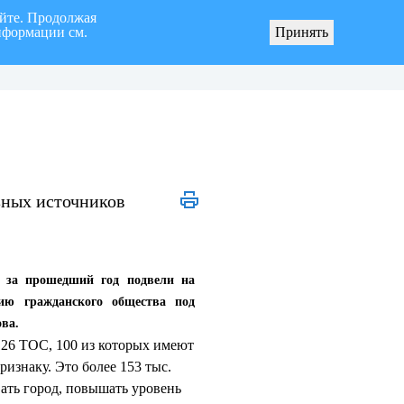
айте. Продолжая
нформации см.
Принять
я «город Ульяновск» четвертого созыва
О мерах по реализации инициативных про
зных источников
й за прошедший год подвели на
ию гражданского общества под
ва.
126 ТОС, 100 из которых имеют
изнаку. Это более 153 тыс.
вать город, повышать уровень