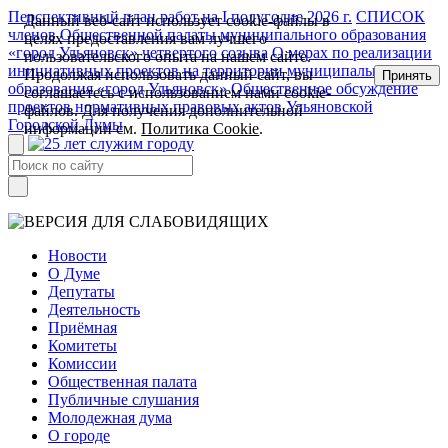
Перспективный план работ на I полугодие 2026 г.
СПИСОК
Данный веб-сайт использует cookie-файлы в
членов Общественной палаты муниципального образования
целях предоставления вам лучшего
«город Ульяновск» четвертого созыва
О мерах по реализации
пользовательского опыта на нашем сайте.
инициативных проектов на территории муниципального
Продолжая использовать данный сайт, вы
Принять
образования «город Ульяновск»
Общественное обсуждение
соглашаетесь с использованием нами cookie-
проектов нормативных правовых актов Ульяновской
файлов. Для получения дополнительной
Городской Думы
информации см.
Политика Cookie
.
Новости
О Думе
Депутаты
Деятельность
Приёмная
Комитеты
Комиссии
Общественная палата
Публичные слушания
Молодежная дума
О городе