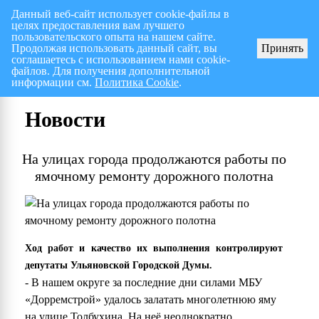
Данный веб-сайт использует cookie-файлы в
целях предоставления вам лучшего
Перспективный план работ на I полугодие 2026 г.
СПИСОК членов Общес
пользовательского опыта на нашем сайте.
Продолжая использовать данный сайт, вы
Принять
соглашаетесь с использованием нами cookie-
файлов. Для получения дополнительной
информации см.
Политика Cookie
.
Новости
На улицах города продолжаются работы по
ямочному ремонту дорожного полотна
Ход работ и качество их выполнения контролируют
депутаты Ульяновской Городской Думы.
- В нашем округе за последние дни силами МБУ
«Дорремстрой» удалось залатать многолетнюю яму
на улице Толбухина. На неё неоднократно