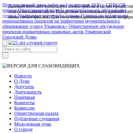
Перспективный план работ на I полугодие 2026 г.
СПИСОК
Данный веб-сайт использует cookie-файлы в целях предоста
членов Общественной палаты муниципального образования
опыта на нашем сайте. Продолжая использовать данный сайт
«город Ульяновск» четвертого созыва
О мерах по реализации
нами cookie-файлов. Для получения дополнительной инфор
инициативных проектов на территории муниципального
образования «город Ульяновск»
Общественное обсуждение
проектов нормативных правовых актов Ульяновской
Городской Думы
Новости
О Думе
Депутаты
Деятельность
Приёмная
Комитеты
Комиссии
Общественная палата
Публичные слушания
Молодежная дума
О городе