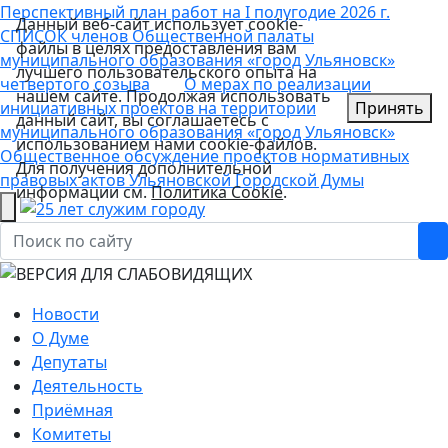
Перспективный план работ на I полугодие 2026 г.
Данный веб-сайт использует cookie-
СПИСОК членов Общественной палаты
файлы в целях предоставления вам
муниципального образования «город Ульяновск»
лучшего пользовательского опыта на
четвертого созыва
О мерах по реализации
нашем сайте. Продолжая использовать
инициативных проектов на территории
Принять
данный сайт, вы соглашаетесь с
муниципального образования «город Ульяновск»
использованием нами cookie-файлов.
Общественное обсуждение проектов нормативных
Для получения дополнительной
правовых актов Ульяновской Городской Думы
информации см.
Политика Cookie
.
Новости
О Думе
Депутаты
Деятельность
Приёмная
Комитеты