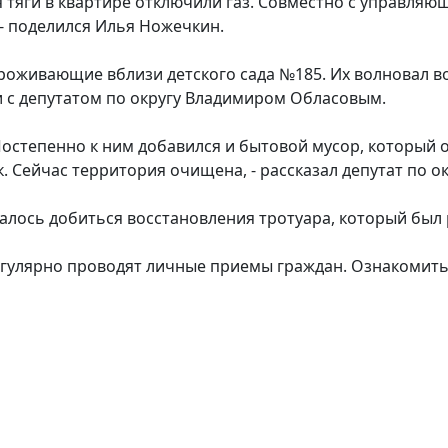
ия тяги в квартире отключили газ. Совместно с управля
- поделился Илья Ножечкин.
проживающие вблизи детского сада №185. Их волновал 
и с депутатом по округу Владимиром Обласовым.
 Постепенно к ним добавился и бытовой мусор, который
 Сейчас территория очищена, - рассказал депутат по о
далось добиться восстановления тротуара, который был
егулярно проводят личные приемы граждан. Ознакомит