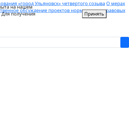
вания «город Ульяновск» четвертого созыва
О мерах
пыта на нашем
твенное обсуждение проектов нормативных правовых
. Для получения
Принять