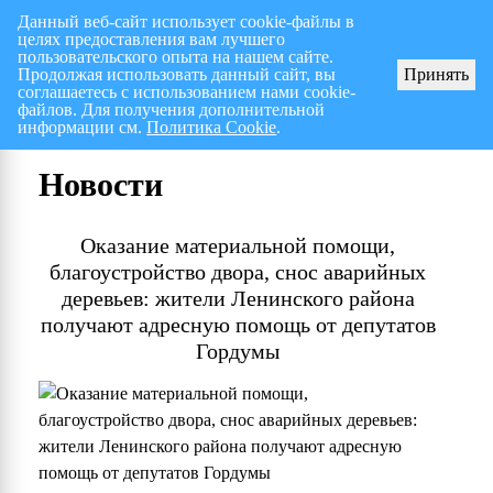
Данный веб-сайт использует cookie-файлы в
целях предоставления вам лучшего
Перспективный план работ на I полугодие 2026 г.
СПИСОК членов Общес
пользовательского опыта на нашем сайте.
Продолжая использовать данный сайт, вы
Принять
соглашаетесь с использованием нами cookie-
файлов. Для получения дополнительной
информации см.
Политика Cookie
.
Новости
Оказание материальной помощи,
благоустройство двора, снос аварийных
деревьев: жители Ленинского района
получают адресную помощь от депутатов
Гордумы