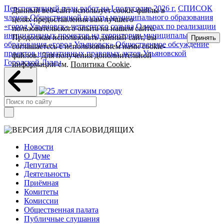
Перспективный план работ на I полугодие 2026 г.
СПИСОК
Данный веб-сайт использует cookie-файлы в
членов Общественной палаты муниципального образования
целях предоставления вам лучшего
«город Ульяновск» четвертого созыва
О мерах по реализации
пользовательского опыта на нашем сайте.
инициативных проектов на территории муниципального
Продолжая использовать данный сайт, вы
Принять
образования «город Ульяновск»
Общественное обсуждение
соглашаетесь с использованием нами cookie-
проектов нормативных правовых актов Ульяновской
файлов. Для получения дополнительной
Городской Думы
информации см.
Политика Cookie
.
Новости
О Думе
Депутаты
Деятельность
Приёмная
Комитеты
Комиссии
Общественная палата
Публичные слушания