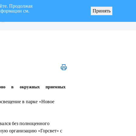
айте. Продолжая
нформации см.
рах по реализации инициативных проектов
Общественное обсуждение проект
Принять
ерритории муниципального образования
нормативных правовых актов Уль
род Ульяновск»
Городской Думы
ярно в окружных приемных
освещение в парке «Новое
вался без полноценного
ную организацию «Горсвет» с