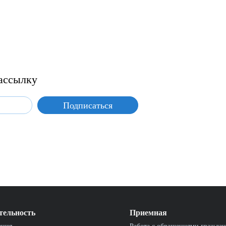
ассылку
тельность
Приемная