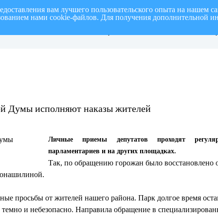
редоставления вам лучшего пользовательского опыта на нашем с
ьзованием нами cookie-файлов. Для получения дополнительной и
СПИСОК членов Общественной палаты
О ме
 полугодие 2026
муниципального образования «город
на т
Ульяновск» четвертого созыва
«го
ой Думы исполняют наказы жителей
Личные приемы депутатов проходят регул
парламентариев и на других площадках.
Так, по обращению горожан было восстановлено 
Гонашилиной.
тные просьбы от жителей нашего района. Парк долгое время оста
 темно и небезопасно. Направила обращение в специализирован