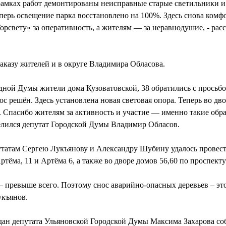
рамках работ демонтированы неисправные старые светильники 
ерь освещение парка восстановлено на 100%. Здесь снова комфор
орсвету» за оперативность, а жителям — за неравнодушие, - расс
аказу жителей и в округе Владимира Обласова.
дной Думы жители дома Кузоватовской, 38 обратились с просьбо
 решён. Здесь установлена новая световая опора. Теперь во двор
к. Спасибо жителям за активность и участие — именно такие об
елился депутат Городской Думы Владимир Обласов.
татам Сергею Лукъянову и Александру Шубину удалось провест
ртёма, 11 и Артёма 6, а также во дворе домов 56,60 по проспект
– превыше всего. Поэтому снос аварийно-опасных деревьев – это
укъянов.
дан депутата Ульяновской Городской Думы Максима Захарова со