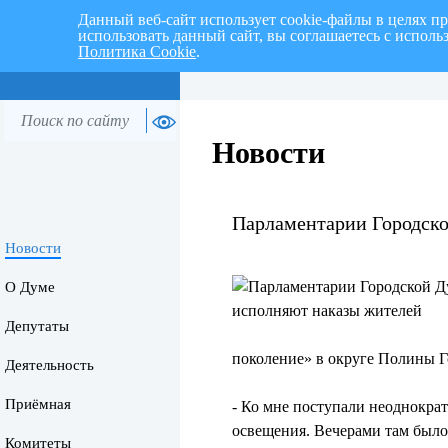
Данный веб-сайт использует cookie-файлы в целях п
использовать данный сайт, вы соглашаетесь с испол
Перспективный план работ на I
Политика Cookie
.
г.
Новости
Парламентарии Городск
Новости
О Думе
Депутаты
поколение» в округе Полины 
Деятельность
Приёмная
- Ко мне поступали неоднокра
освещения. Вечерами там было
Комитеты