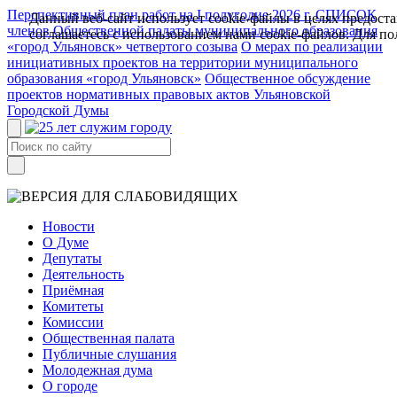
Перспективный план работ на I полугодие 2026 г.
СПИСОК
Данный веб-сайт использует cookie-файлы в целях предост
членов Общественной палаты муниципального образования
соглашаетесь с использованием нами cookie-файлов. Для 
«город Ульяновск» четвертого созыва
О мерах по реализации
инициативных проектов на территории муниципального
образования «город Ульяновск»
Общественное обсуждение
проектов нормативных правовых актов Ульяновской
Городской Думы
Новости
О Думе
Депутаты
Деятельность
Приёмная
Комитеты
Комиссии
Общественная палата
Публичные слушания
Молодежная дума
О городе