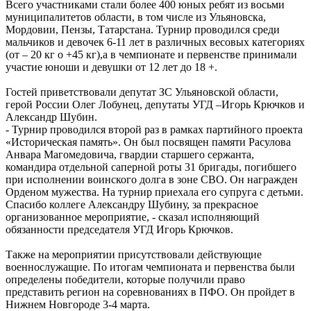
Всего участниками стали более 400 юных ребят из восьми
муниципалитетов области, в том числе из Ульяновска,
Мордовии, Пензы, Татарстана. Турнир проводился среди
мальчиков и девочек 6-11 лет в различных весовых категориях
(от – 20 кг о +45 кг),а в чемпионате и первенстве принимали
участие юноши и девушки от 12 лет до 18 +.
Гостей приветствовали депутат ЗС Ульяновской области,
герой России Олег Лобунец, депутаты УГД –Игорь Крючков и
Александр Шубин.
- Турнир проводился второй раз в рамках партийного проекта
«Историческая память». Он был посвящен памяти Расулова
Анвара Магомедовича, гвардии старшего сержанта,
командира отдельной саперной роты 31 бригады, погибшего
при исполнении воинского долга в зоне СВО. Он награжден
Орденом мужества. На турнир приехала его супруга с детьми.
Спасибо коллеге Александру Шубину, за прекрасное
организованное мероприятие, - сказал исполняющий
обязанности председателя УГД Игорь Крючков.
Также на мероприятии присутствовали действующие
военнослужащие. По итогам чемпионата и первенства были
определены победители, которые получили право
представить регион на соревнованиях в ПФО. Он пройдет в
Нижнем Новгороде 3-4 марта.