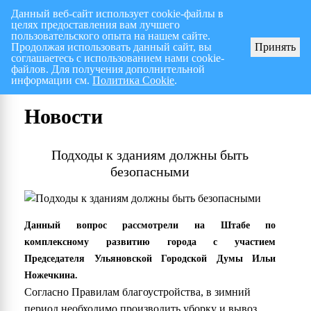
Данный веб-сайт использует cookie-файлы в
целях предоставления вам лучшего
Перспективный план работ на I полугодие 2026 г.
пользовательского опыта на нашем сайте.
Продолжая использовать данный сайт, вы
Принять
соглашаетесь с использованием нами cookie-
файлов. Для получения дополнительной
информации см.
Политика Cookie
.
Новости
Подходы к зданиям должны быть
безопасными
Данный вопрос рассмотрели на Штабе по
комплексному развитию города с участием
Председателя Ульяновской Городской Думы Ильи
Ножечкина.
Согласно Правилам благоустройства, в зимний
период необходимо производить уборку и вывоз