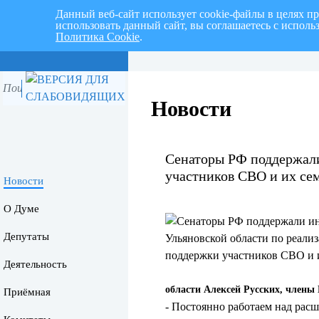
Данный веб-сайт использует cookie-файлы в целях п
использовать данный сайт, вы соглашаетесь с испол
Политика Cookie
.
Перспективный план работ на I 
Новости
Сенаторы РФ поддержали
участников СВО и их се
Новости
О Думе
Депутаты
Деятельность
области Алексей Русских, члены
Приёмная
- Постоянно работаем над рас