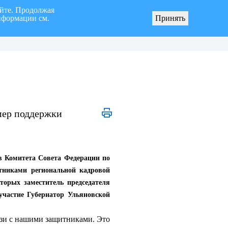
айте. Продолжая
нформации см.
Принять
я «город Ульяновск» четвертого созыва
О мерах по реализации инициативных про
мер поддержки
ов Комитета Совета Федерации по
стниками региональной кадровой
торых заместитель председателя
частие Губернатор Ульяновской
язи с нашими защитниками. Это