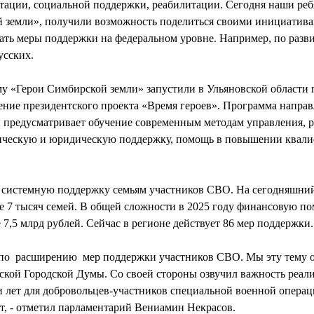
птации, социальной поддержки, реабилитации. Сегодня наши реб
 земли», получили возможность поделиться своими инициативам
ать меры поддержки на федеральном уровне. Например, по разв
усских.
 «Герои Симбирской земли» запустили в Ульяновской области 
жение президентского проекта «Время героев». Программа напра
 предусматривает обучение современным методам управления, 
гическую и юридическую поддержку, помощь в повышении квал
т системную поддержку семьям участников СВО. На сегодняшний
е 7 тысяч семей. В общей сложности в 2025 году финансовую по
7,5 млрд рублей. Сейчас в регионе действует 86 мер поддержки.
 по расширению мер поддержки участников СВО. Мы эту тему о
кой Городской Думы. Со своей стороны озвучил важность реал
лет для добровольцев-участников специальной военной операц
, - отметил парламентарий Вениамин Некрасов.