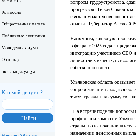
Комитеты
вопросы трудоустройства, ада
программы «Герои Симбирской
Комиссии
связь поможет усовершенствов
отметил Губернатор Алексей Р
Общественная палата
Публичные слушания
Напомним, кадровую программу
в феврале 2025 года в продол
Молодежная дума
интеграцию участников СВО и
О городе
личностных качеств, психоло
собственного дела.
новыйацвыуацуа
Ульяновская область оказывае
сопровождении находятся боле
Кто мой депутат?
тысяч граждан на сумму свыше 
- На встрече подняли вопросы
профильной комиссии Ульяновс
страны по включению выслуги 
назначении пенсионных выплат
Народный бюджет