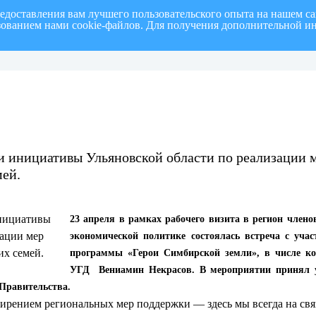
редоставления вам лучшего пользовательского опыта на нашем с
ьзованием нами cookie-файлов. Для получения дополнительной и
полугодие 2026 г.
СПИСОК членов Общественной палаты муниципального образовани
 инициативы Ульяновской области по реализации 
мей.
23 апреля в рамках рабочего визита в регион член
экономической политике состоялась встреча с уча
программы «Герои Симбирской земли», в числе ко
УГД Вениамин Некрасов. В мероприятии принял у
 Правительства.
ширением региональных мер поддержки — здесь мы всегда на св