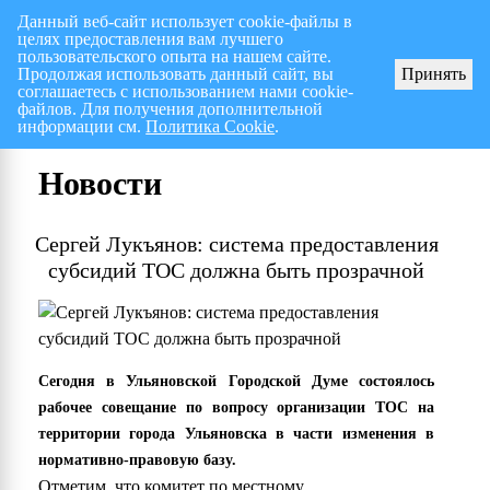
Данный веб-сайт использует cookie-файлы в
целях предоставления вам лучшего
Перспективный план работ на I полугодие 2026 г.
СПИСОК членов Общес
пользовательского опыта на нашем сайте.
Продолжая использовать данный сайт, вы
Принять
соглашаетесь с использованием нами cookie-
файлов. Для получения дополнительной
информации см.
Политика Cookie
.
Новости
Сергей Лукъянов: система предоставления
субсидий ТОС должна быть прозрачной
Сегодня в Ульяновской Городской Думе состоялось
рабочее совещание по вопросу организации ТОС на
территории города Ульяновска в части изменения в
нормативно-правовую базу.
Отметим, что комитет по местному