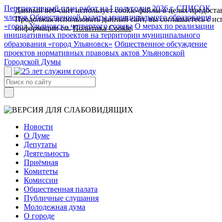
Перспективный план работ на I полугодие 2026 г.
СПИСОК
Данный веб-сайт использует cookie-файлы в целях предоста
членов Общественной палаты муниципального образования
Продолжая использовать данный сайт, вы соглашаетесь с и
«город Ульяновск» четвертого созыва
О мерах по реализации
информации см.
Политика Cookie
.
инициативных проектов на территории муниципального
образования «город Ульяновск»
Общественное обсуждение
проектов нормативных правовых актов Ульяновской
Городской Думы
Новости
О Думе
Депутаты
Деятельность
Приёмная
Комитеты
Комиссии
Общественная палата
Публичные слушания
Молодежная дума
О городе