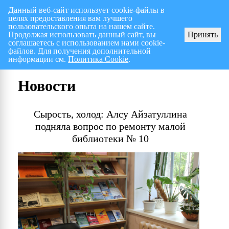
Данный веб-сайт использует cookie-файлы в
целях предоставления вам лучшего
Перспективный план работ на I полугодие 2026 г.
СПИСОК членов Общес
пользовательского опыта на нашем сайте.
Продолжая использовать данный сайт, вы
Принять
соглашаетесь с использованием нами cookie-
файлов. Для получения дополнительной
информации см.
Политика Cookie
.
Новости
Сырость, холод: Алсу Айзатуллина
подняла вопрос по ремонту малой
библиотеки № 10