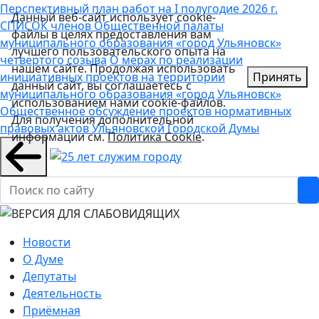
Перспективный план работ на I полугодие 2026 г.
Данный веб-сайт использует cookie-
СПИСОК членов Общественной палаты
файлы в целях предоставления вам
муниципального образования «город Ульяновск»
лучшего пользовательского опыта на
четвертого созыва
О мерах по реализации
нашем сайте. Продолжая использовать
инициативных проектов на территории
Принять
данный сайт, вы соглашаетесь с
муниципального образования «город Ульяновск»
использованием нами cookie-файлов.
Общественное обсуждение проектов нормативных
Для получения дополнительной
правовых актов Ульяновской Городской Думы
информации см.
Политика Cookie
.
Новости
О Думе
Депутаты
Деятельность
Приёмная