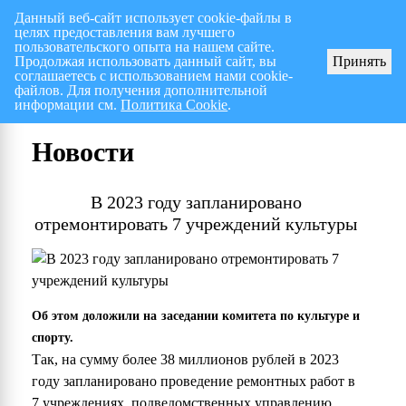
Данный веб-сайт использует cookie-файлы в
целях предоставления вам лучшего
Перспективный план работ на I полугодие 2026 г.
СПИСОК членов Общес
пользовательского опыта на нашем сайте.
Продолжая использовать данный сайт, вы
Принять
соглашаетесь с использованием нами cookie-
файлов. Для получения дополнительной
информации см.
Политика Cookie
.
Новости
В 2023 году запланировано
отремонтировать 7 учреждений культуры
Об этом доложили на заседании комитета по культуре и
спорту.
Так, на сумму более 38 миллионов рублей в 2023
году запланировано проведение ремонтных работ в
7 учреждениях, подведомственных управлению