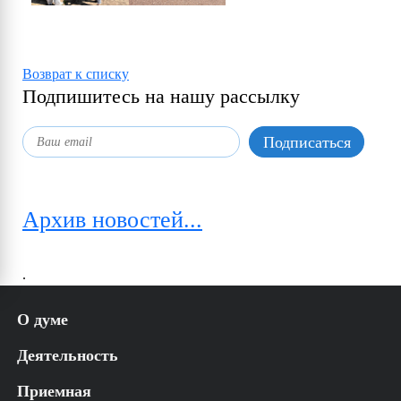
Возврат к списку
Подпишитесь на нашу рассылку
Архив новостей...
.
О думе
История
Деятельность
Структура
Аппарат УГД
Решения
Приемная
Регламент
Постановления