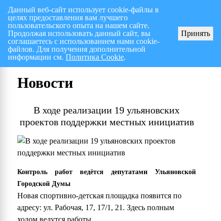
Данный веб-сайт использует cookie-файлы в
целях предоставления вам лучшего
Перспективный план работ на I полугодие 2026 г.
пользовательского опыта на нашем сайте.
Продолжая использовать данный сайт, вы
Принять
соглашаетесь с использованием нами cookie-
файлов. Для получения дополнительной
информации см.
Политика Cookie
.
Новости
В ходе реализации 19 ульяновских
проектов поддержки местных инициатив
Контроль работ ведётся депутатами Ульяновской
Городской Думы
Новая спортивно-детская площадка появится по
адресу: ул. Рабочая, 17, 17/1, 21. Здесь полным
ходом ведутся работы.