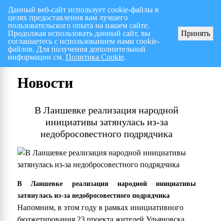
Данный веб-сайт использует cookie-файлы в
целях предоставления вам лучшего
Перспективный план работ на I полугодие 2026 г.
СПИСОК членов Общес
пользовательского опыта на нашем сайте.
Продолжая использовать данный сайт, вы
Принять
соглашаетесь с использованием нами cookie-
файлов. Для получения дополнительной
информации см.
Политика Cookie
.
Новости
В Лаишевке реализация народной
инициативы затянулась из-за
недобросовестного подрядчика
В Лаишевке реализация народной инициативы
затянулась из-за недобросовестного подрядчика
Напомним, в этом году в рамках инициативного
бюджетирования 23 проекта жителей Ульяновска