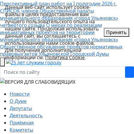
Перспективный план работ на I полугодие 2026 г.
Данный веб-сайт использует cookie-
СПИСОК членов Общественной палаты
файлы в целях предоставления вам
муниципального образования «город Ульяновск»
лучшего пользовательского опыта на
четвертого созыва
О мерах по реализации
нашем сайте. Продолжая использовать
инициативных проектов на территории
Принять
данный сайт, вы соглашаетесь с
муниципального образования «город Ульяновск»
использованием нами cookie-файлов.
Общественное обсуждение проектов нормативных
Для получения дополнительной
правовых актов Ульяновской Городской Думы
информации см.
Политика Cookie
.
Новости
О Думе
Депутаты
Деятельность
Приёмная
Комитеты