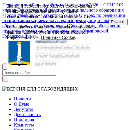
Перспективный план работ на I полугодие 2026 г.
СПИСОК
Данный веб-сайт использует cookie-файлы в
членов Общественной палаты муниципального образования
целях предоставления вам лучшего
«город Ульяновск» четвертого созыва
О мерах по реализации
пользовательского опыта на нашем сайте.
инициативных проектов на территории муниципального
Продолжая использовать данный сайт, вы
Принять
образования «город Ульяновск»
Общественное обсуждение
соглашаетесь с использованием нами cookie-
проектов нормативных правовых актов Ульяновской
файлов. Для получения дополнительной
Городской Думы
информации см.
Политика Cookie
.
Новости
О Думе
Депутаты
Деятельность
Приёмная
Комитеты