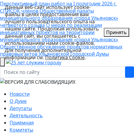
Перспективный план работ на I полугодие 2026 г.
Данный веб-сайт использует cookie-
СПИСОК членов Общественной палаты
файлы в целях предоставления вам
муниципального образования «город Ульяновск»
лучшего пользовательского опыта на
четвертого созыва
О мерах по реализации
нашем сайте. Продолжая использовать
инициативных проектов на территории
Принять
данный сайт, вы соглашаетесь с
муниципального образования «город Ульяновск»
использованием нами cookie-файлов.
Общественное обсуждение проектов нормативных
Для получения дополнительной
правовых актов Ульяновской Городской Думы
информации см.
Политика Cookie
.
Новости
О Думе
Депутаты
Деятельность
Приёмная
Комитеты