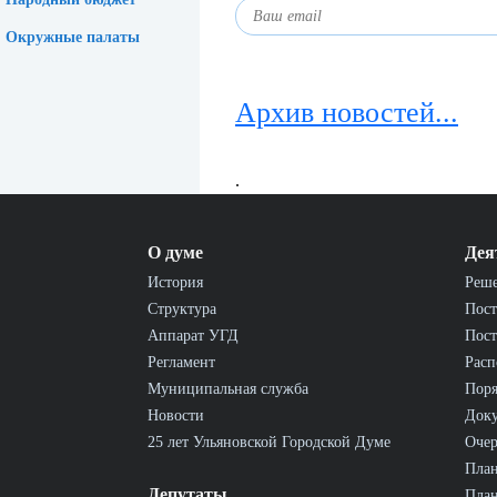
Окружные палаты
Архив новостей...
.
О думе
Дея
История
Реш
Структура
Пост
Аппарат УГД
Пост
Регламент
Расп
Муниципальная служба
Пор
Новости
Док
25 лет Ульяновской Городской Думе
Очер
План
Депутаты
План