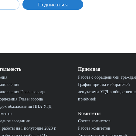
тельность
Приемная
ения
Работа с обращениями граждан
ановления
График приема избирателей
ановления Главы города
депутатами УГД в общественн
оряжения Главы города
приёмной
ядок обжалования НПА УГД
Комитеты
ументы
едное заседание
Состав комитетов
 работы на I полугодие 2023 г.
Работа комитетов
 работы на октябрь 2023 г.
Архив повесток заседаний