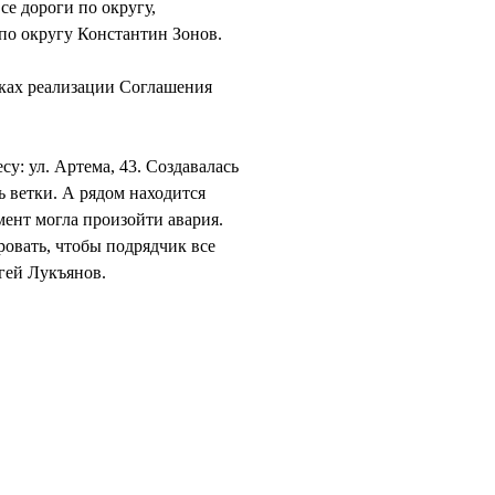
е дороги по округу,
 по округу Константин Зонов.
мках реализации Соглашения
у: ул. Артема, 43. Создавалась
ь ветки. А рядом находится
мент могла произойти авария.
ровать, чтобы подрядчик все
гей Лукъянов.