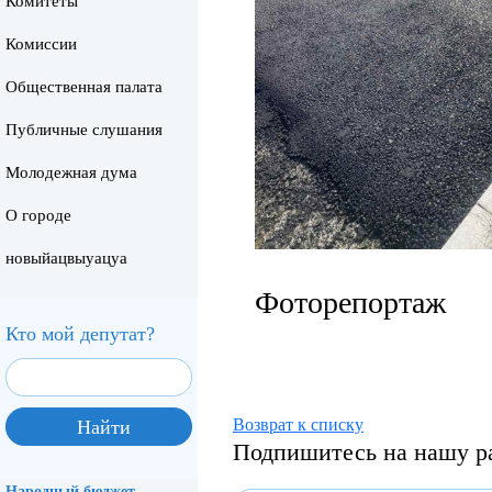
Комитеты
Комиссии
Общественная палата
Публичные слушания
Молодежная дума
О городе
новыйацвыуацуа
Фоторепортаж
Кто мой депутат?
Возврат к списку
Подпишитесь на нашу р
Народный бюджет