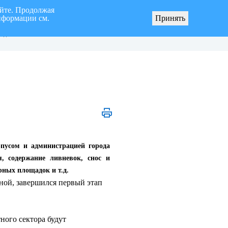
айте. Продолжая
нформации см.
рах по реализации инициативных проектов
Общественное обсуждение проект
Принять
ерритории муниципального образования
нормативных правовых актов Уль
род Ульяновск»
Городской Думы
пусом и администрацией города
я, содержание ливневок, снос и
рных площадок и т.д.
ьной, завершился первый этап
ного сектора будут