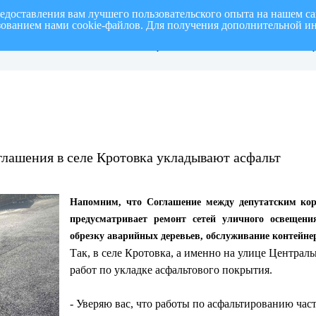
редоставления вам лучшего пользовательского опыта на нашем с
ьзованием нами cookie-файлов. Для получения дополнительной и
СПИСОК членов Общественной палаты
О ме
 полугодие 2026
муниципального образования «город
на т
Ульяновск» четвертого созыва
«го
глашения в селе Кротовка укладывают асфальт
Напомним, что Соглашение между депутатским кор
предусматривает ремонт сетей уличного освещени
обрезку аварийных деревьев, обслуживание контейне
Так, в селе Кротовка, а именно на улице Централ
работ по укладке асфальтового покрытия.
- Уверяю вас, что работы по асфальтированию част