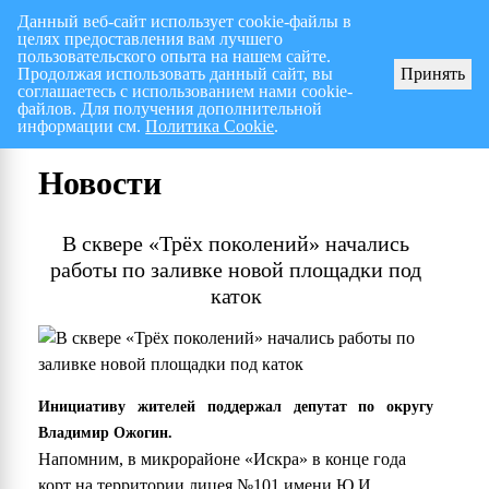
Данный веб-сайт использует cookie-файлы в
целях предоставления вам лучшего
Перспективный план работ на I полугодие 2026 г.
СПИСОК членов Общес
пользовательского опыта на нашем сайте.
Продолжая использовать данный сайт, вы
Принять
соглашаетесь с использованием нами cookie-
файлов. Для получения дополнительной
информации см.
Политика Cookie
.
Новости
В сквере «Трёх поколений» начались
работы по заливке новой площадки под
каток
Инициативу жителей поддержал депутат по округу
Владимир Ожогин.
Напомним, в микрорайоне «Искра» в конце года
корт на территории лицея №101 имени Ю.И.