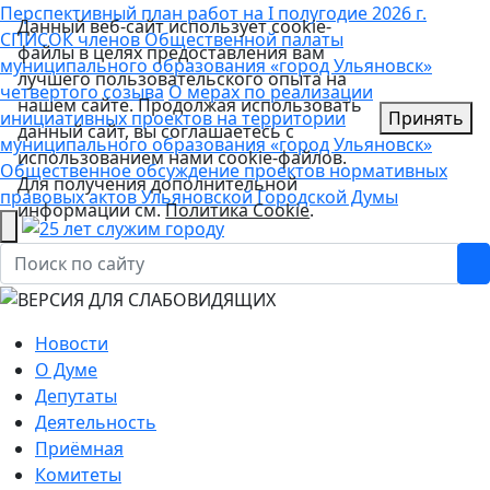
Перспективный план работ на I полугодие 2026 г.
Данный веб-сайт использует cookie-
СПИСОК членов Общественной палаты
файлы в целях предоставления вам
муниципального образования «город Ульяновск»
лучшего пользовательского опыта на
четвертого созыва
О мерах по реализации
нашем сайте. Продолжая использовать
инициативных проектов на территории
Принять
данный сайт, вы соглашаетесь с
муниципального образования «город Ульяновск»
использованием нами cookie-файлов.
Общественное обсуждение проектов нормативных
Для получения дополнительной
правовых актов Ульяновской Городской Думы
информации см.
Политика Cookie
.
Новости
О Думе
Депутаты
Деятельность
Приёмная
Комитеты