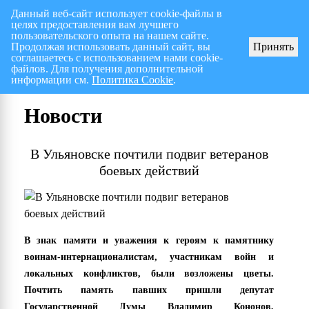
Данный веб-сайт использует cookie-файлы в
целях предоставления вам лучшего
Перспективный план работ на I полугодие 2026 г.
пользовательского опыта на нашем сайте.
Продолжая использовать данный сайт, вы
Принять
соглашаетесь с использованием нами cookie-
файлов. Для получения дополнительной
информации см.
Политика Cookie
.
Новости
В Ульяновске почтили подвиг ветеранов
боевых действий
В знак памяти и уважения к героям к памятнику
воинам-интернационалистам, участникам войн и
локальных конфликтов, были возложены цветы.
Почтить память павших пришли депутат
Государственной Думы Владимир Кононов,