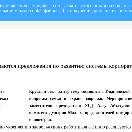
редоставления вам лучшего пользовательского опыта на нашем с
ьзованием нами cookie-файлов. Для получения дополнительной и
полугодие 2026 г.
СПИСОК членов Общественной палаты муниципального образовани
ваются предложения по развитию системы корпорат
Круглый стол на эту тему состоялся в Ульяновской
вопросам семьи и охране здоровья. Мероприяти
заместителя председателя УГД Алсу Айзатуллин
комитета Дмитрия Малых, представителей предпри
волонтёров.
о укреплению здоровья своих работников активно реализуются