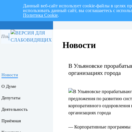
Данный веб-сайт использует cookie-файлы в целях п
использовать данный сайт, вы соглашаетесь с испол
Политика Cookie
.
Перспективный план работ на I 
Новости
В Ульяновске прорабаты
организациях города
Новости
О Думе
Депутаты
Деятельность
Приёмная
— Корпоративные программы п