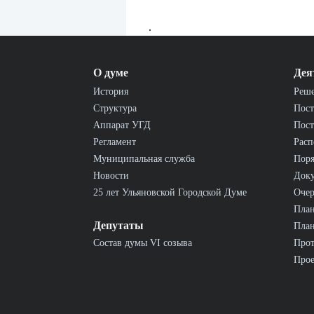
.
О думе
Дея
История
Реш
Структура
Пост
Аппарат УГД
Пост
Регламент
Расп
Муниципальная служба
Пор
Новости
Док
25 лет Ульяновской Городской Думе
Очер
План
Депутаты
План
Состав думы VI созыва
Прот
Прое