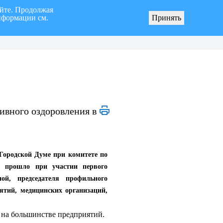
айте. Продолжая
нформации см.
Принять
я «город Ульяновск» четвертого созыва
О мерах по реализации инициативных про
ивного оздоровления в
 Городской Думе при комитете по
е прошло при участии первого
ой, председателя профильного
ятий, медицинских организаций,
 на большинстве предприятий.