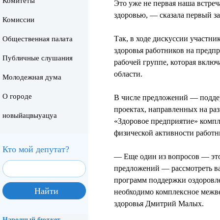
Комитеты
Это уже не первая наша встре
здоровью, — сказала первый з
Комиссии
Так, в ходе дискуссии участ
Общественная палата
здоровья работников на предп
Публичные слушания
рабочей группе, которая вклю
области.
Молодежная дума
О городе
В числе предложений — поддер
проектах, направленных на ра
новыйацвыуацуа
«Здоровое предприятие» комп
физической активности работн
Кто мой депутат?
— Еще один из вопросов — эт
предложений — рассмотреть ва
программ поддержки оздоровле
необходимо комплексное межве
здоровья Дмитрий Малых.
Народный бюджет