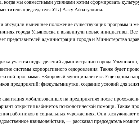
ча, когда мы совместными усилиями хотим сформировать культур
аместитель председателя УГД Алсу Айзатуллина.
ники обсудили нынешнее положение существующих программ и м
риятиях города Ульяновска и выдвинули новые инициативы. Все 
чает представителей администрации города и Министерства здра
жка участия подразделений администрации города Ульяновска,
звитие системы корпоративного оздоровления. Также будет прод
лексной программы «Здоровый муниципалитет». Еще одним нап
иков предприятий: физкультминутки, создание условий для заня
о адаптация мобилизованных на предприятиях после прохожден
риант открытия кабинетов психологической помощи. Также про
ния работников в социальных учреждениях. Они заслуживают о
домственное взаимодействие, — рассказал председатель комитет