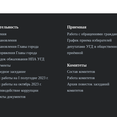
тельность
Приемная
ения
Работа с обращениями граждан
ановления
График приема избирателей
ановления Главы города
депутатами УГД в общественн
оряжения Главы города
приёмной
ядок обжалования НПА УГД
Комитеты
ументы
едное заседание
Состав комитетов
 работы на I полугодие 2023 г.
Работа комитетов
 работы на октябрь 2023 г.
Архив повесток заседаний
иводействие коррупции
комитетов
кты документов