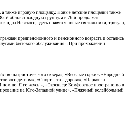
, а также игровую площадку. Новые детские площадки также
82-й обновят входную группу, а в 76-й продолжат
сандра Невского, здесь появятся новые светильники, тротуар,
раждан предпенсионного и пенсионного возраста и остались
услугами бытового обслуживания». При прохождении
ойство патриотического сквера», «Веселые горки», «Народный
тливого детства», «Спорт – это здорово», «Парковка
Я помню. Я горжусь!», «Экосквер: Комфортное пространство в
льтирование на Юго-Западной улице», «Пляжный волейбольный