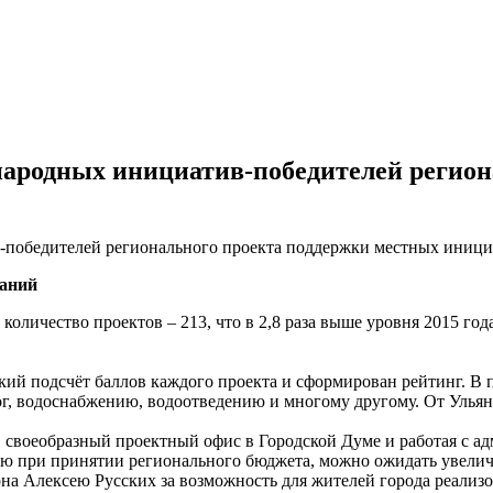
5 народных инициатив-победителей регио
ваний
количество проектов – 213, что в 2,8 раза выше уровня 2015 го
ий подсчёт баллов каждого проекта и сформирован рейтинг. В 
рог, водоснабжению, водоотведению и многому другому. От Улья
 своеобразный проектный офис в Городской Думе и работая с а
ую при принятии регионального бюджета, можно ожидать увелич
она Алексею Русских за возможность для жителей города реализо