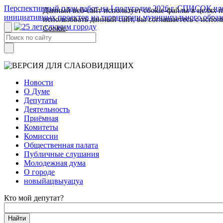
Перспективный план работ на I полугодие 2026 г.
СПИСОК член
Данный веб-сайт использует cookie-файлы в целях 
инициативных проектов на территории муниципального образ
использовать данный сайт, вы соглашаетесь с испо
Cookie
.
Новости
О Думе
Депутаты
Деятельность
Приёмная
Комитеты
Комиссии
Общественная палата
Публичные слушания
Молодежная дума
О городе
новыйацвыуацуа
Кто мой депутат?