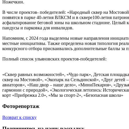
Ножечкин.
В числе проектов- победителей: «Народный сквер на Мостово
появятся в парке 40-летия ВЛКСМ и в сквере100-летия патронно
асфальтирование беговой зоны на школьном стадионе. Целый к
пандусы и парковка для инвалидов.
Напомним, с 2024 года выделены новые направления инициат
местные инициативы. Также определена новая типология реал
конкурсного отбора присваивались дополнительные баллы за
Полный список ульяновских проектов-победителей:
«Сквер равных возможностей», «Чудо парк», Детская площадка 
сквер на Мостовой», «Экопарк на Сельдинской», «Друг детей –
авиаторов», «Наш двор – наше дело», «МиниПекарня», «Друзья
гармонии с природой», «Экологическая летопись: Историческ
корт «Прибрежка 2.0», «Мы за спорт-2», «Безопасная школа»
Фоторепортаж
Возврат к списку
Подпишитесь на нашу рассылку