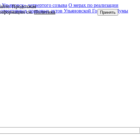
Ульяновск» четвертого созыва
О мерах по реализации
сайте. Продолжая
нормативных правовых актов Ульяновской Городской Думы
 информации см.
Политика
Принять