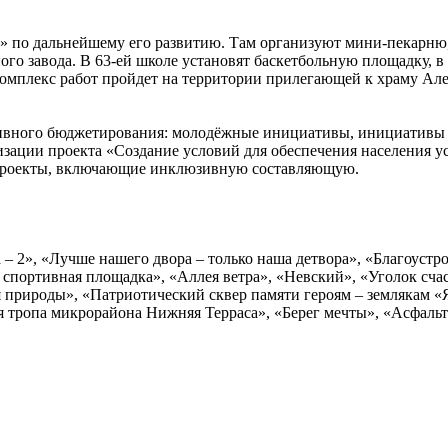
й» по дальнейшему его развитию. Там организуют мини-пекарню
го завода. В 63-ей школе установят баскетбольную площадку, в 
омплекс работ пройдет на территории прилегающей к храму Алек
ивного бюджетирования: молодёжные инициативы, инициативы г
изации проекта «Создание условий для обеспечения населения 
 проекты, включающие инклюзивную составляющую.
– 2», «Лучше нашего двора – только наша детвора», «Благоустр
 спортивная площадка», «Аллея ветра», «Невский», «Уголок счас
 природы», «Патриотический сквер памяти героям – землякам «
ая тропа микрорайона Нижняя Терраса», «Берег мечты», «Асфа