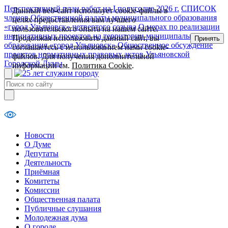
Перспективный план работ на I полугодие 2026 г.
СПИСОК
Данный веб-сайт использует cookie-файлы в
членов Общественной палаты муниципального образования
целях предоставления вам лучшего
«город Ульяновск» четвертого созыва
О мерах по реализации
пользовательского опыта на нашем сайте.
инициативных проектов на территории муниципального
Продолжая использовать данный сайт, вы
Принять
образования «город Ульяновск»
Общественное обсуждение
соглашаетесь с использованием нами cookie-
проектов нормативных правовых актов Ульяновской
файлов. Для получения дополнительной
Городской Думы
информации см.
Политика Cookie
.
Новости
О Думе
Депутаты
Деятельность
Приёмная
Комитеты
Комиссии
Общественная палата
Публичные слушания
Молодежная дума
О городе