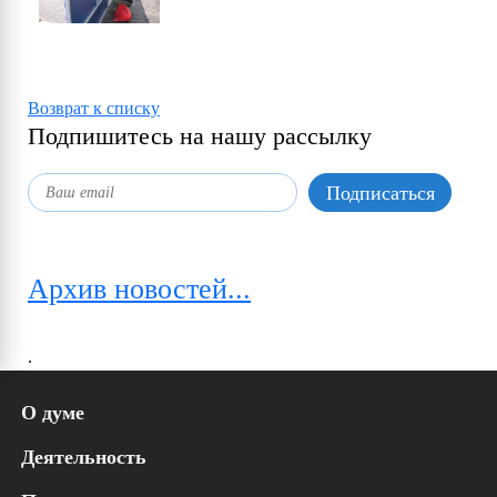
Возврат к списку
Подпишитесь на нашу рассылку
Архив новостей...
.
О думе
История
Деятельность
Структура
Аппарат УГД
Решения