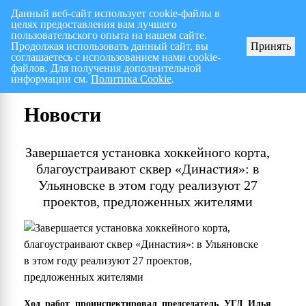
Данный веб-сайт использует cookie-файлы в
целях предоставления вам лучшего
Перспективный план работ на I полугодие 2026 г.
СПИСОК членов Общес
пользовательского опыта на нашем сайте.
Продолжая использовать данный сайт, вы
Принять
соглашаетесь с использованием нами cookie-
файлов. Для получения дополнительной
информации см.
Политика Cookie
.
Новости
Завершается установка хоккейного корта,
благоустраивают сквер «Династия»: в
Ульяновске в этом году реализуют 27
проектов, предложенных жителями
Ход работ проинспектировал председатель УГД Илья