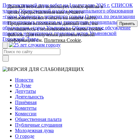
Перспективный план работ на I полугодие 2026 г.
СПИСОК
Данный веб-сайт использует cookie-файлы в
членов Общественной палаты муниципального образования
целях предоставления вам лучшего
«город Ульяновск» четвертого созыва
О мерах по реализации
пользовательского опыта на нашем сайте.
инициативных проектов на территории муниципального
Продолжая использовать данный сайт, вы
Принять
образования «город Ульяновск»
Общественное обсуждение
соглашаетесь с использованием нами cookie-
проектов нормативных правовых актов Ульяновской
файлов. Для получения дополнительной
Городской Думы
информации см.
Политика Cookie
.
Новости
О Думе
Депутаты
Деятельность
Приёмная
Комитеты
Комиссии
Общественная палата
Публичные слушания
Молодежная дума
О городе