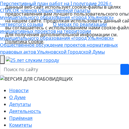
Перспективный план работ на I полугодие 2026 г.
Данный веб-сайт использует cookie-файлы в целях
СПИСОК членов Общественной палаты
предоставления вам лучшего пользовательского опы
муниципального образования «город Ульяновск»
на нашем сайте. Продолжая использовать данный сай
четвертого созыва
О мерах по реализации
вы соглашаетесь с использованием нами cookie-файл
инициативных проектов на территории
Для получения дополнительной информации см.
муниципального образования «город Ульяновск»
Политика Cookie
.
Общественное обсуждение проектов нормативных
правовых актов Ульяновской Городской Думы
Новости
О Думе
Депутаты
Деятельность
Приёмная
Комитеты