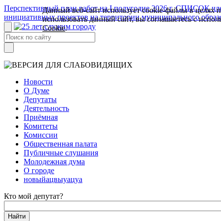
Перспективный план работ на I полугодие 2026 г.
СПИСОК член
Данный веб-сайт использует cookie-файлы в целях 
инициативных проектов на территории муниципального образ
использовать данный сайт, вы соглашаетесь с испо
Cookie
.
Новости
О Думе
Депутаты
Деятельность
Приёмная
Комитеты
Комиссии
Общественная палата
Публичные слушания
Молодежная дума
О городе
новыйацвыуацуа
Кто мой депутат?