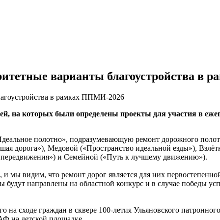
ритетные варианты благоустройства в 
й, на которых были определены проекты для участия в ежег
«Идеальное полотно», подразумевающую ремонт дорожного полот
ая дорога»), Медовой («Пространство идеальной езды»), Взлётн
а передвижения») и Семейной («Путь к лучшему движению»).
и мы видим, что ремонт дорог является для них первостепенной 
 будут направлены на областной конкурс и в случае победы усп
го на сходе граждан в сквере 100-летия Ульяновского патронног
Ф на детской площадке.