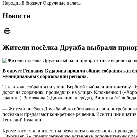
Народный бюджет
Окружные палаты
Новости
Жители посёлка Дружба выбрали прио
В округе Геннадия Бударина прошли общие собрания жителе
муниципальных образований региона.
Так, в ходе собрания на улице Вербной выбрали инициативу 
дорог на собраниях, прошедших на улицах Клюквенной («Хорош
границ»), Землякова («Движение вперёд»), Винника («Свобод
— Жители посёлка Дружба чётко обозначили свои потребности, 
посёлка и предлагают конкретные решения. Все эти инициативы
Геннадий Бударин.
Кроме того, стали известны результаты голосования, прошедше
«Экосквер-2», предполагающую установку дополнительных МА