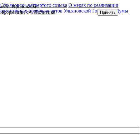
Ульяновск» четвертого созыва
О мерах по реализации
сайте. Продолжая
нормативных правовых актов Ульяновской Городской Думы
 информации см.
Политика
Принять