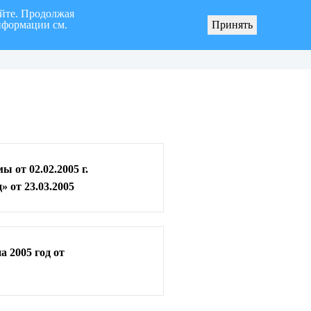
айте. Продолжая
нформации см.
Принять
я «город Ульяновск» четвертого созыва
О мерах по реализации инициативных про
 от 02.02.2005 г.
 от 23.03.2005
 2005 год от