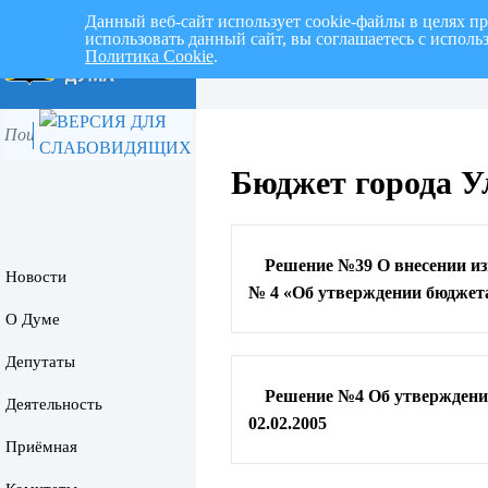
Данный веб-сайт использует cookie-файлы в целях п
использовать данный сайт, вы соглашаетесь с испол
Политика Cookie
.
Перспективный план работ на I 
Бюджет города Ул
Решение №39 О внесении изм
Новости
№ 4 «Об утверждении бюджета 
О Думе
Депутаты
Решение №4 Об утверждении
Деятельность
02.02.2005
Приёмная