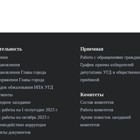
тельность
Приемная
ения
Работа с обращениями граждан
ановления
График приема избирателей
ановления Главы города
депутатами УГД в общественн
оряжения Главы города
приёмной
ядок обжалования НПА УГД
Комитеты
ументы
едное заседание
Состав комитетов
 работы на I полугодие 2023 г.
Работа комитетов
 работы на октябрь 2023 г.
Архив повесток заседаний
иводействие коррупции
комитетов
кты документов