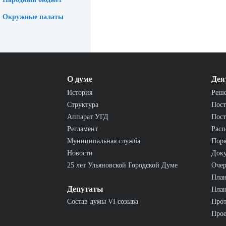
Окружные палаты
О думе
Дея
История
Реш
Структура
Пост
Аппарат УГД
Пост
Регламент
Расп
Муниципальная служба
Пор
Новости
Док
25 лет Ульяновской Городской Думе
Очер
План
Депутаты
План
Состав думы VI созыва
Прот
Прое