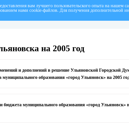
редоставления вам лучшего пользовательского опыта на нашем с
ьзованием нами cookie-файлов. Для получения дополнительной и
полугодие 2026 г.
СПИСОК членов Общественной палаты муниципального образовани
ьяновска на 2005 год
енений и дополнений в решение Ульяновской Городской Думы
муниципального образования «город Ульяновск» на 2005 год»
 бюджета муниципального образования «город Ульяновск» на