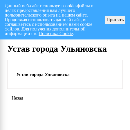
Данный веб-сайт использует cookie-файлы в
целях предоставления вам лучшего
Перспективный план работ на I полугодие 2026 г.
СПИСОК членов Общес
пользовательского опыта на нашем сайте.
Продолжая использовать данный сайт, вы
Принять
соглашаетесь с использованием нами cookie-
файлов. Для получения дополнительной
информации см.
Политика Cookie
.
Устав города Ульяновска
Устав города Ульяновска
Назад