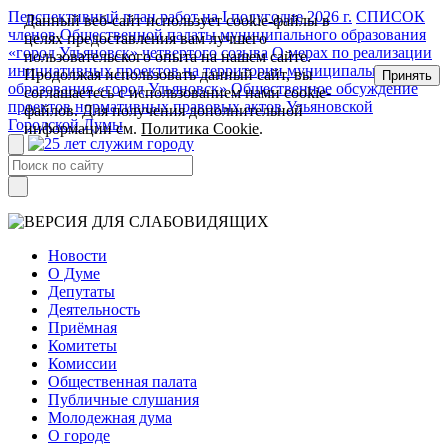
Перспективный план работ на I полугодие 2026 г.
СПИСОК
Данный веб-сайт использует cookie-файлы в
членов Общественной палаты муниципального образования
целях предоставления вам лучшего
«город Ульяновск» четвертого созыва
О мерах по реализации
пользовательского опыта на нашем сайте.
инициативных проектов на территории муниципального
Продолжая использовать данный сайт, вы
Принять
образования «город Ульяновск»
Общественное обсуждение
соглашаетесь с использованием нами cookie-
проектов нормативных правовых актов Ульяновской
файлов. Для получения дополнительной
Городской Думы
информации см.
Политика Cookie
.
Новости
О Думе
Депутаты
Деятельность
Приёмная
Комитеты
Комиссии
Общественная палата
Публичные слушания
Молодежная дума
О городе