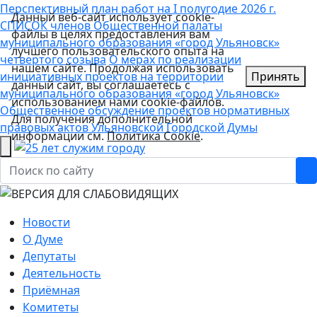
Перспективный план работ на I полугодие 2026 г.
Данный веб-сайт использует cookie-
СПИСОК членов Общественной палаты
файлы в целях предоставления вам
муниципального образования «город Ульяновск»
лучшего пользовательского опыта на
четвертого созыва
О мерах по реализации
нашем сайте. Продолжая использовать
инициативных проектов на территории
Принять
данный сайт, вы соглашаетесь с
муниципального образования «город Ульяновск»
использованием нами cookie-файлов.
Общественное обсуждение проектов нормативных
Для получения дополнительной
правовых актов Ульяновской Городской Думы
информации см.
Политика Cookie
.
Новости
О Думе
Депутаты
Деятельность
Приёмная
Комитеты