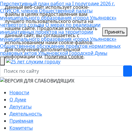
Перспективный план работ на I полугодие 2026 г.
Данный веб-сайт использует cookie-
СПИСОК членов Общественной палаты
файлы в целях предоставления вам
муниципального образования «город Ульяновск»
лучшего пользовательского опыта на
четвертого созыва
О мерах по реализации
нашем сайте. Продолжая использовать
инициативных проектов на территории
Принять
данный сайт, вы соглашаетесь с
муниципального образования «город Ульяновск»
использованием нами cookie-файлов.
Общественное обсуждение проектов нормативных
Для получения дополнительной
правовых актов Ульяновской Городской Думы
информации см.
Политика Cookie
.
Новости
О Думе
Депутаты
Деятельность
Приёмная
Комитеты